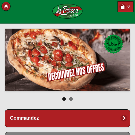
0
Copyright Des-click
Commandez