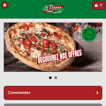
0
Copyright Des-click
Commandez